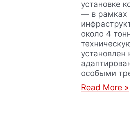
установке к
— в рамках 
инфраструк
около 4 тон
техническу
установлен 
адаптирован
особыми тр
Read More »