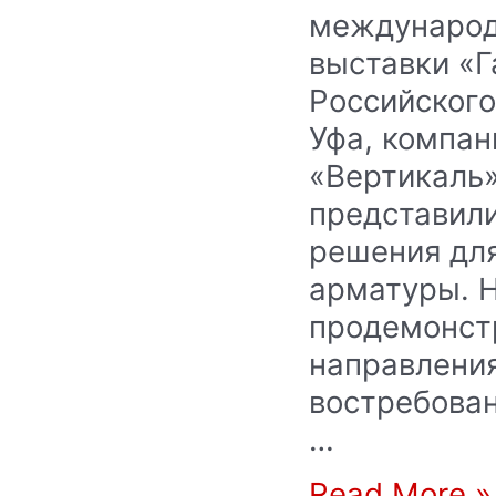
международ
выставки «Г
Российского
Уфа, компа
«Вертикаль
представил
решения дл
арматуры. Н
продемонст
направления
востребова
…
Read More »