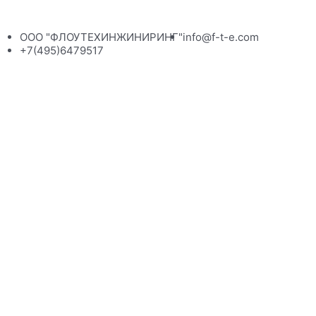
ООО "ФЛОУТЕХИНЖИНИРИНГ"
info@f-t-e.com
+7(495)6479517