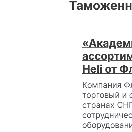
Таможенн
«Академ
ассорти
Heli от 
Компания Ф
торговый и 
странах СНГ
сотрудниче
оборудован