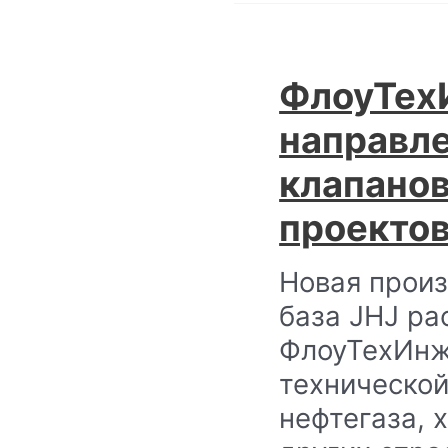
ФлоуТех
направл
клапано
проектов
Новая прои
база JHJ р
ФлоуТехИнж
техническо
нефтегаза, 