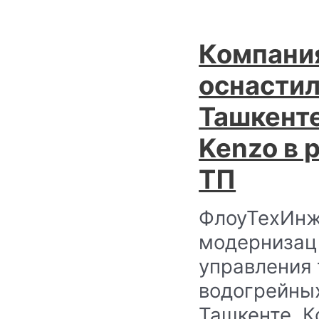
Компани
оснастил
Ташкент
Kenzo в 
ТП
ФлоуТехИнж
модернизац
управления
водогрейных
Ташкенте. К