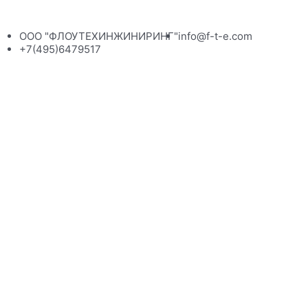
ООО "ФЛОУТЕХИНЖИНИРИНГ"
info@f-t-e.com
+7(495)6479517