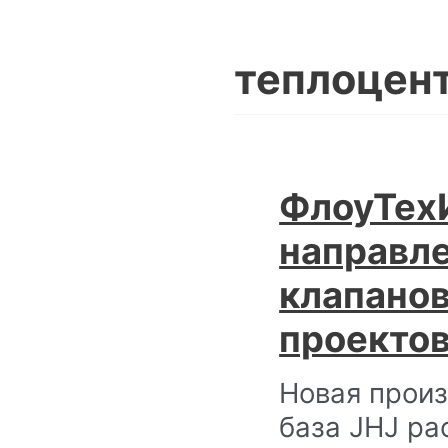
теплоцен
ФлоуТех
направл
клапано
проектов
Новая прои
база JHJ р