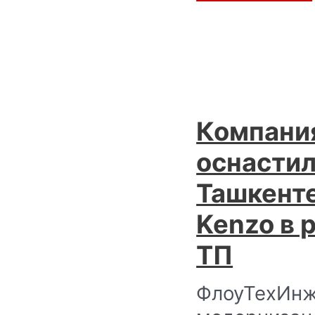
Компани
оснастил
Ташкент
Kenzo в 
ТП
ФлоуТехИнж