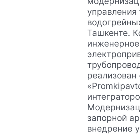
модернизац
управления
водогрейных
Ташкенте. К
инженерное
электроприв
трубопрово
реализован
«Promkipavt
интеграторо
Модернизац
запорной а
внедрение у