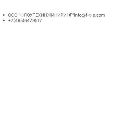
ООО "ФЛОУТЕХИНЖИНИРИНГ"
info@f-t-e.com
+7(495)6479517