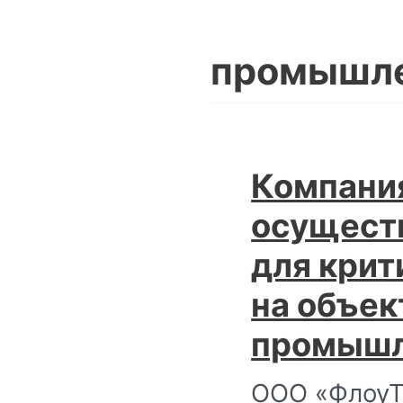
промышле
Компани
осущест
для крит
на объек
промышл
ООО «ФлоуТ