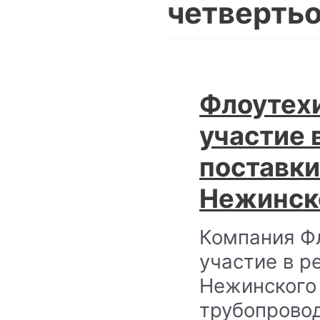
четверть
Флоутех
участие 
поставки
Нежинск
Компания Ф
участие в р
Нежинского 
трубопрово