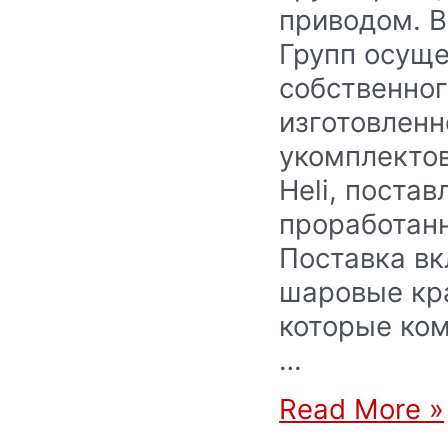
приводом. В
Групп осущ
собственног
изготовленн
укомплекто
Heli, поста
проработан
Поставка в
шаровые кр
которые ко
…
Read More »