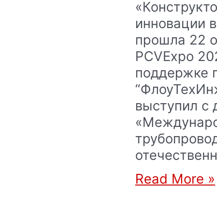
«Конструкто
инновации в
прошла 22 о
PCVExpo 202
поддержке 
“ФлоуТехИн
выступил с 
«Междунаро
трубопрово
отечествен
Read More »