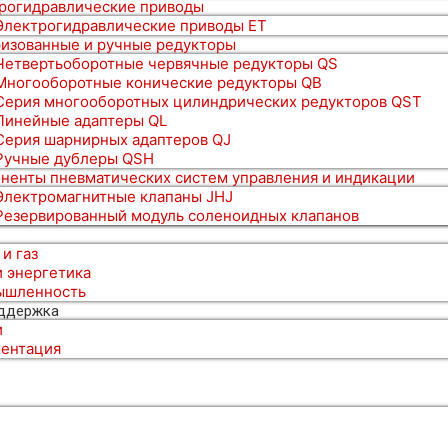
рогидравлические приводы
Электрогидравлические приводы ET
изованные и ручные редукторы
Четвертьоборотные червячные редукторы QS
Многооборотные конические редукторы QB
Серия многооборотных цилиндрических редукторов QST
Линейные адаптеры QL
Серия шарнирных адаптеров QJ
Ручные дублеры QSH
ненты пневматических систем управления и индикации
Электромагнитные клапаны JHJ
Резервированный модуль соленоидных клапанов
 и газ
и энергетика
ышленность
оддержка
и
ентация