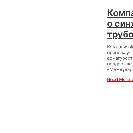
Комп
о син
труб
Компания Ф
приняла уч
арматурост
поддержке 
«Междунаро
Read More 