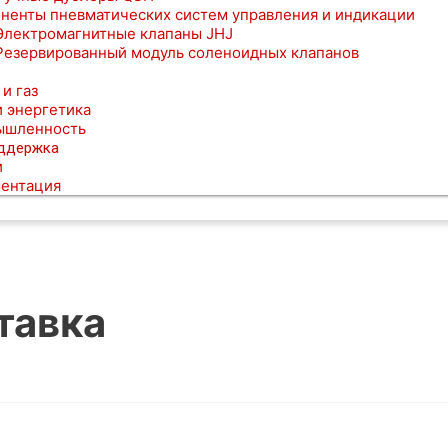
ненты пневматических систем управления и индикации
Электромагнитные клапаны JHJ
Резервированный модуль соленоидных клапанов
 и газ
и энергетика
ышленность
оддержка
и
ентация
тавка