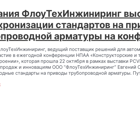
ания ФлоуТехИнжиниринг выс
хронизации стандартов на п
опроводной арматуры на кон
лоуТехИнжиниринг, ведущий поставщик решений для автом
астие в ежегодной конференции НПАА «Конструкторские и 
роении», которая прошла 22 октября в рамках выставки PCV
продаж и инновациям ООО “ФлоуТехИнжиниринг” Евгений С
дные стандарты на приводы трубопроводной арматуры. Пу
»