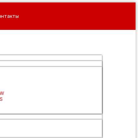
онтакты
QW
QS