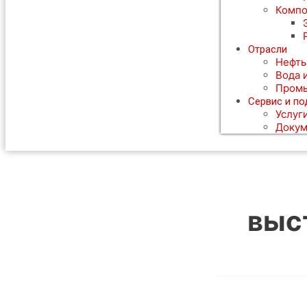
Компо
Отрасли
Нефть
Вода 
Пром
Сервис и п
Услуг
Докум
выс