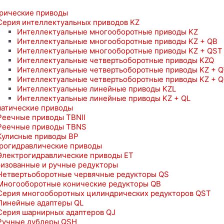
рические приводы
Серия интеллектуальных приводов KZ
Интеллектуальные многооборотные приводы KZ
Интеллектуальные многооборотные приводы KZ + QB
Интеллектуальные многооборотные приводы KZ + QST
Интеллектуальные четвертьоборотные приводы KZQ
Интеллектуальные четвертьоборотные приводы KZ + 
Интеллектуальные четвертьоборотные приводы KZ + 
Интеллектуальные линейные приводы KZL
Интеллектуальные линейные приводы KZ + QL
атические приводы
Реечные приводы TBNII
Реечные приводы TBNS
Кулисные приводы BP
рогидравлические приводы
Электрогидравлические приводы ET
изованные и ручные редукторы
Четвертьоборотные червячные редукторы QS
Многооборотные конические редукторы QB
Серия многооборотных цилиндрических редукторов QST
Линейные адаптеры QL
Серия шарнирных адаптеров QJ
Ручные дублеры QSH