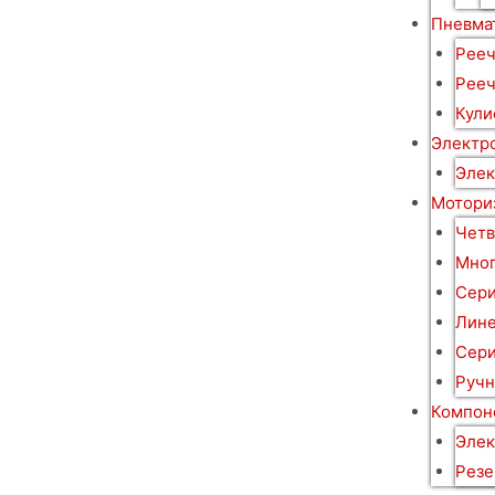
Пневма
Рееч
Рееч
Кули
Электр
Элек
Мотори
Четв
Мног
Сери
Лине
Сери
Ручн
Компон
Элек
Резе