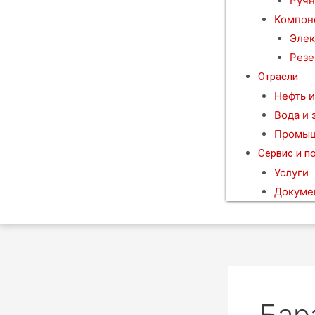
Ручн
Компон
Элек
Резе
Отрасли
Нефть и
Вода и 
Промыш
Сервис и п
Услуги
Докуме
Бар