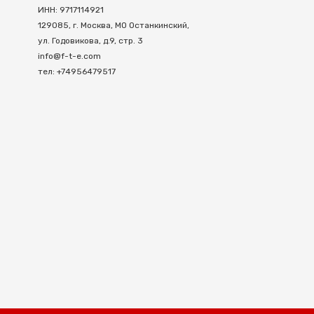
ИНН: 9717114921
129085, г. Москва, МО Останкинский,
ул. Годовикова, д.9, стр. 3
info@f-t-e.com
тел: +74956479517