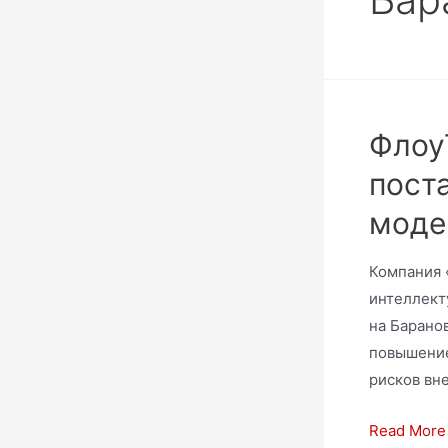
Флоу
пост
моде
Компания 
интеллект
на Барано
повышение
рисков вн
Read More