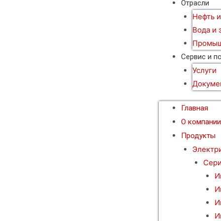
Отрасли
Нефть и
Вода и 
Промыш
Сервис и п
Услуги
Докуме
Главная
О компани
Продукты
Электр
Сери
И
И
И
И