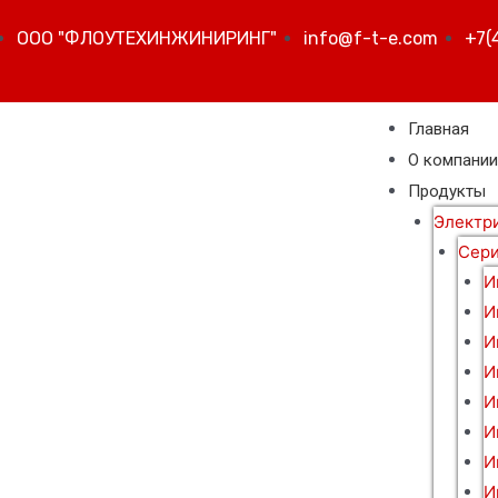
ООО "ФЛОУТЕХИНЖИНИРИНГ"
info@f-t-e.com
+7(
Главная
О компани
Продукты
Электр
Сери
И
И
И
И
И
И
И
И