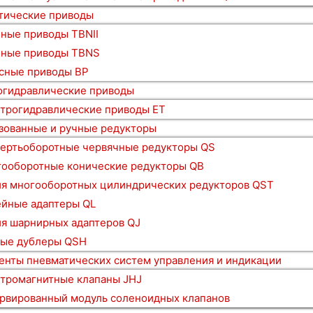
тические приводы
ные приводы TBNII
ные приводы TBNS
сные приводы BP
огидравлические приводы
трогидравлические приводы ET
зованные и ручные редукторы
ертьоборотные червячные редукторы QS
ооборотные конические редукторы QB
я многооборотных цилиндрических редукторов QST
йные адаптеры QL
я шарнирных адаптеров QJ
ые дублеры QSH
енты пневматических систем управления и индикации
тромагнитные клапаны JHJ
рвированный модуль соленоидных клапанов