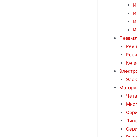
И
И
И
И
Пневма
Рееч
Рееч
Кули
Электр
Элек
Мотори
Четв
Мног
Сери
Лине
Сери