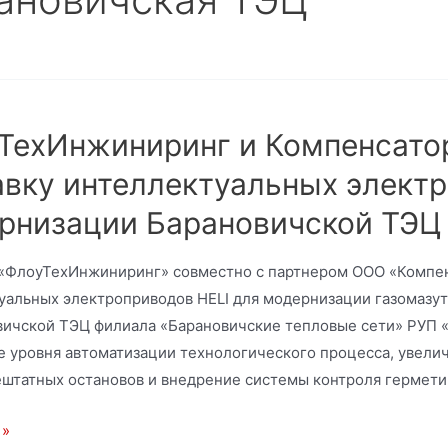
ТехИнжиниринг и Компенсатор
авку интеллектуальных элект
рнизации Барановичской ТЭЦ
«ФлоуТехИнжиниринг» совместно с партнером ООО «Компен
уальных электроприводов HELI для модернизации газомазут
вичской ТЭЦ филиала «Барановичские тепловые сети» РУП «
 уровня автоматизации технологического процесса, увели
ештатных остановов и внедрение системы контроля гермети
 »