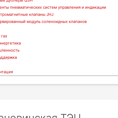
ые дублеры QSH
енты пневматических систем управления и индикации
тромагнитные клапаны JHJ
рвированный модуль соленоидных клапанов
 газ
энергетика
ленность
оддержка
нтация
ановичская ТЭЦ