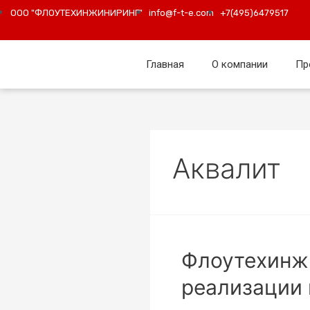
ООО "ФЛОУТЕХИНЖИНИРИНГ"
info@f-t-e.com
+7(495)6479517
Главная
О компании
Пр
Аквалит
Флоутехинжи
реализации 