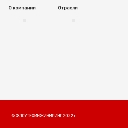
О компании
Отрасли
Вода и энергетика
© ФЛОУТЕХИНЖИНИРИНГ 2022 г.