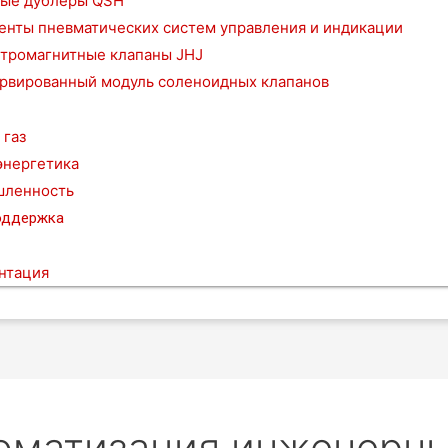
ые дублеры QSH
енты пневматических систем управления и индикации
тромагнитные клапаны JHJ
рвированный модуль соленоидных клапанов
 газ
энергетика
ленность
оддержка
нтация
оматизация инженерны