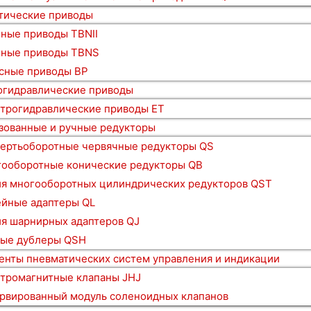
тические приводы
ные приводы TBNII
ные приводы TBNS
сные приводы BP
огидравлические приводы
трогидравлические приводы ET
зованные и ручные редукторы
ертьоборотные червячные редукторы QS
ооборотные конические редукторы QB
я многооборотных цилиндрических редукторов QST
йные адаптеры QL
я шарнирных адаптеров QJ
ые дублеры QSH
енты пневматических систем управления и индикации
тромагнитные клапаны JHJ
рвированный модуль соленоидных клапанов