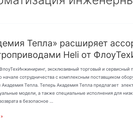
демия Тепла» расширяет ассо
троприводами Heli от ФлоуТе
ФлоуТехИнжиниринг, эксклюзивный торговый и сервисный пар
о начале сотрудничества с комплексным поставщиком обо
 Академия Тепла. Теперь Академия Тепла предлагает элект
уальные модели, а также специальные исполнения для низки
возврата в безопасное …
 »