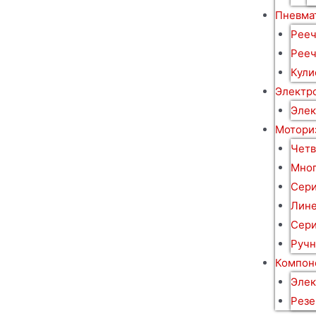
Пневма
Рееч
Рееч
Кули
Электр
Элек
Мотори
Четв
Мног
Сери
Лине
Сери
Ручн
Компон
Элек
Резе