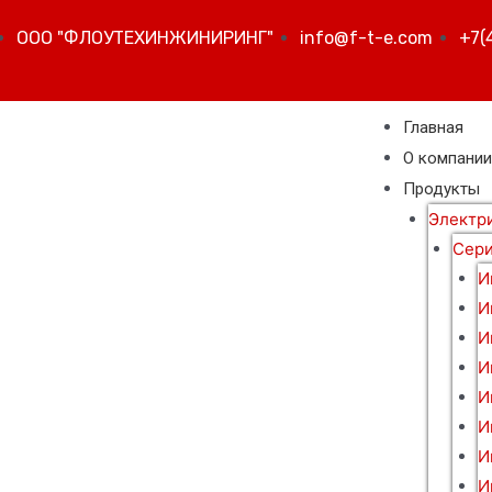
ООО "ФЛОУТЕХИНЖИНИРИНГ"
info@f-t-e.com
+7(
Главная
О компани
Продукты
Электр
Сери
И
И
И
И
И
И
И
И