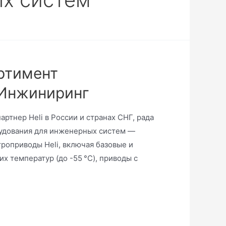
ртимент
хИнжиниринг
тнер Heli в России и странах СНГ, рада
рудования для инженерных систем —
роприводы Heli, включая базовые и
х температур (до -55 °C), приводы с