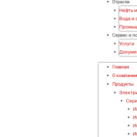
Отрасли
Нефть и
Вода и 
Промыш
Сервис и п
Услуги
Докуме
Главная
О компани
Продукты
Электр
Сери
И
И
И
И