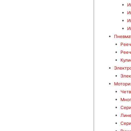
И
И
И
И
Пневма
Рееч
Рееч
Кули
Электр
Элек
Мотори
Четв
Мног
Сери
Лине
Сери