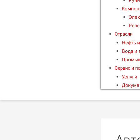
Ручн
Компон
Элек
Резе
Отрасли
Нефть и
Вода и 
Промыш
Сервис и п
Услуги
Докуме
Авт