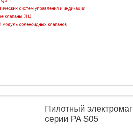
ы QSH
ических систем управления и индикации
ые клапаны JHJ
й модуль соленоидных клапанов
Пилотный электромаг
серии PA S05