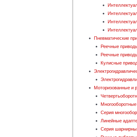
Интеллектуа
Интеллектуал
Интеллектуа
Интеллектуа
Пневматические пр
Реечные приводы
Реечные привод
Кулисные приво
Электрогидравличе
Электрогидравл
Моторизованные и 
Четвертьоборот
Многооборотные
Серия многообо
Линейные адапт
Серия шарнирны