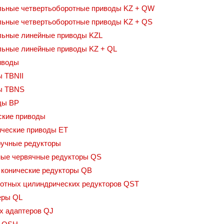
льные четвертьоборотные приводы KZ + QW
ьные четвертьоборотные приводы KZ + QS
льные линейные приводы KZL
льные линейные приводы KZ + QL
иводы
 TBNII
ы TBNS
ды BP
ские приводы
ические приводы ET
ручные редукторы
ные червячные редукторы QS
 конические редукторы QB
ротных цилиндрических редукторов QST
еры QL
х адаптеров QJ