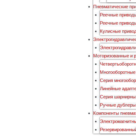
Пневматические пр
Реечные приводы
Реечные привод
Кулисные приво
Электрогидравличе
Электрогидравл
Моторизованные и 
Четвертьоборот
Многооборотные
Серия многообо
Линейные адапт
Серия шарнирны
Ручные дублер
Компоненты пневмат
Электромагнитн
Резервированны