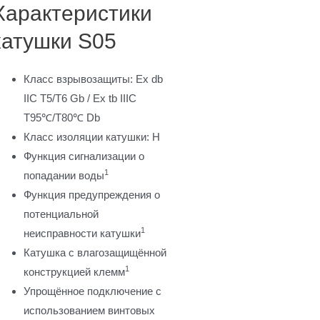
Характеристики
катушки S05
Класс взрывозащиты: Ex db
IIC T5/T6 Gb / Ex tb IIIC
T95℃/T80℃ Db
Класс изоляции катушки: H
Функция сигнализации о
1
попадании воды
Функция предупреждения о
потенциальной
1
неисправности катушки
Катушка с влагозащищённой
1
конструкцией клемм
Упрощённое подключение с
использованием винтовых