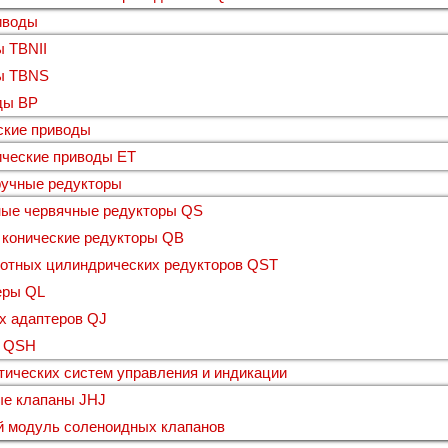
иводы
 TBNII
ы TBNS
ды BP
ские приводы
ические приводы ET
ручные редукторы
ные червячные редукторы QS
 конические редукторы QB
ротных цилиндрических редукторов QST
еры QL
х адаптеров QJ
ы QSH
ических систем управления и индикации
ые клапаны JHJ
й модуль соленоидных клапанов