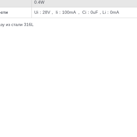
0.4W
ости
Ui：28V， Ii：100mA ， Ci：0uF，Li：0mA
зу из стали 316L