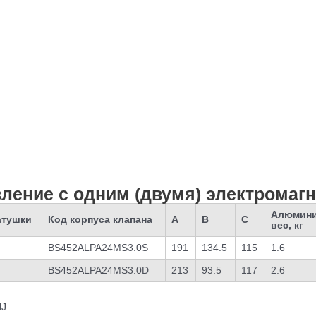
авление с одним (двумя) электрома
Алюмин
атушки
Код корпуса клапана
A
B
C
вес, кг
BS452ALPA24MS3.0S
191
134.5
115
1.6
BS452ALPA24MS3.0D
213
93.5
117
2.6
J.