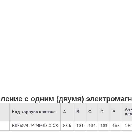
авление с одним (двумя) электрома
Ал
Код корпуса клапана
A
B
C
D
E
вес
BS852ALPA24MS3.0D/S
83.5
104
134
161
155
1.6