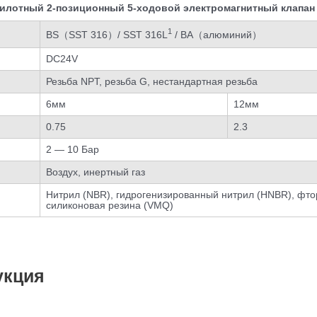
пилотный 2-позиционный 5-ходовой электромагнитный клапан
1
BS（SST 316）/ SST 316L
/ BA（алюминий）
DC24V
Резьба NPT, резьба G, нестандартная резьба
6мм
12мм
0.75
2.3
2 — 10 Бар
Воздух, инертный газ
Нитрил (NBR), гидрогенизированный нитрил (HNBR), фто
силиконовая резина (VMQ)
укция