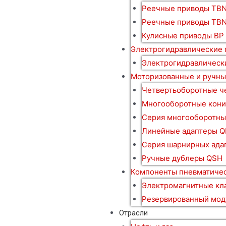
Реечные приводы TBN
Реечные приводы TB
Кулисные приводы BP
Электрогидравлические
Электрогидравлическ
Моторизованные и ручны
Четвертьоборотные ч
Многооборотные кони
Серия многооборотны
Линейные адаптеры Q
Серия шарнирных ада
Ручные дублеры QSH
Компоненты пневматичес
Электромагнитные кл
Резервированный мод
Отрасли