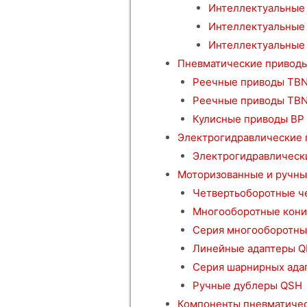
Интеллектуальные 
Интеллектуальные
Интеллектуальные 
Пневматические привод
Реечные приводы TBN
Реечные приводы TB
Кулисные приводы BP
Электрогидравлические
Электрогидравлическ
Моторизованные и ручны
Четвертьоборотные ч
Многооборотные кони
Серия многооборотны
Линейные адаптеры Q
Серия шарнирных ада
Ручные дублеры QSH
Компоненты пневматичес