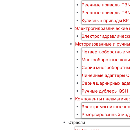
Реечные приводы TBN
Реечные приводы TB
Кулисные приводы BP
Электрогидравлические
Электрогидравлическ
Моторизованные и ручны
Четвертьоборотные ч
Многооборотные кони
Серия многооборотны
Линейные адаптеры Q
Серия шарнирных ада
Ручные дублеры QSH
Компоненты пневматичес
Электромагнитные кл
Резервированный мод
Отрасли