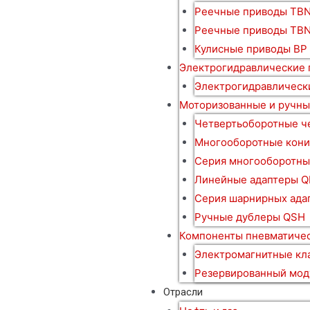
Реечные приводы TBN
Реечные приводы TB
Кулисные приводы BP
Электрогидравлические
Электрогидравлическ
Моторизованные и ручны
Четвертьоборотные ч
Многооборотные кони
Серия многооборотны
Линейные адаптеры Q
Серия шарнирных ада
Ручные дублеры QSH
Компоненты пневматичес
Электромагнитные кл
Резервированный мод
Отрасли