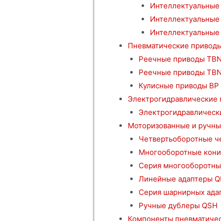
Интеллектуальные 
Интеллектуальные
Интеллектуальные 
Пневматические привод
Реечные приводы TBN
Реечные приводы TB
Кулисные приводы BP
Электрогидравлические
Электрогидравлическ
Моторизованные и ручны
Четвертьоборотные ч
Многооборотные кони
Серия многооборотны
Линейные адаптеры Q
Серия шарнирных ада
Ручные дублеры QSH
Компоненты пневматичес