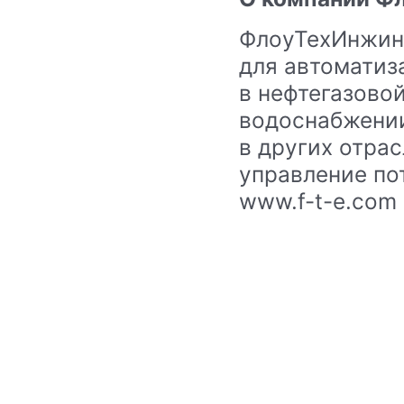
ФлоуТехИнжини
для автоматиз
в
нефтегазовой
водоснабжении
в
других отрас
управление по
www.f-t-e.com