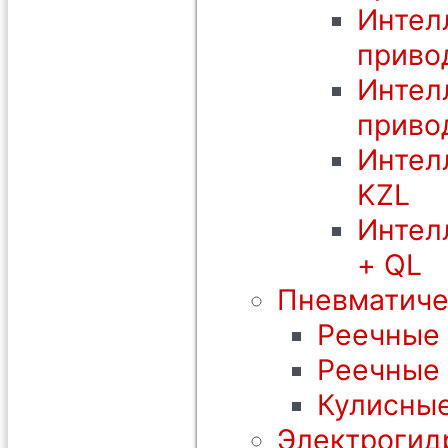
Интел
приво
Интел
приво
Интел
KZL
Интел
+ QL
Пневматиче
Реечные 
Реечные
Кулисные
Электрогид