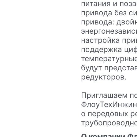
питания и поз
привода без с
привода: двой
энергонезавис
настройка при
поддержка циф
температурные
будут предста
редукторов.
Приглашаем пос
ФлоуТехИнжини
о передовых р
трубопроводно
О компании Ф