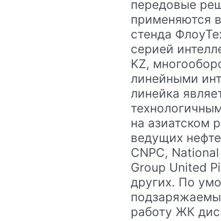
передовые реш
применяются в
стенда ФлоуТе
серией интелл
KZ, многообор
линейными инт
линейка являе
технологичным
на азиатском 
ведущих нефте
CNPC, National 
Group United Pi
других. По ум
подзаряжаемый
работу ЖК дис