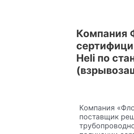
Компания 
сертифици
Heli по ст
(взрывоза
Компания «Фл
поставщик реш
трубопроводно