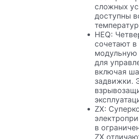
сложных ус
доступны в
температур
HEQ: Четве
сочетают в
модульную 
для управл
включая ша
задвижки. 
взрывозащи
эксплуатац
ZX: Суперк
электропри
в ограниче
ZX отличаю