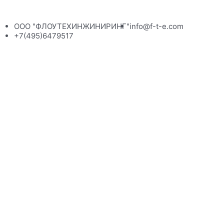
ООО "ФЛОУТЕХИНЖИНИРИНГ"
info@f-t-e.com
+7(495)6479517