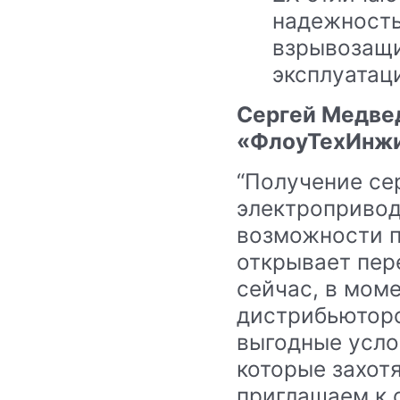
надежность
взрывозащи
эксплуатаци
Сергей Медвед
«ФлоуТехИнжи
“Получение се
электропривод
возможности п
открывает пер
сейчас, в мом
дистрибьюторс
выгодные усло
которые захот
приглашаем к 