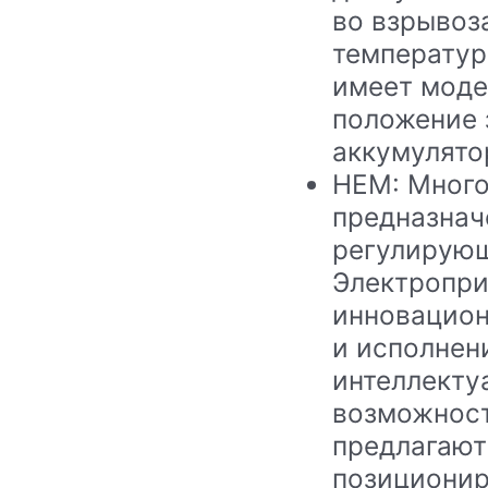
во взрывоз
температур
имеет моде
положение 
аккумулято
HEM: Мног
предназнач
регулирующ
Электропр
инновацион
и исполнен
интеллекту
возможност
предлагают
позиционир