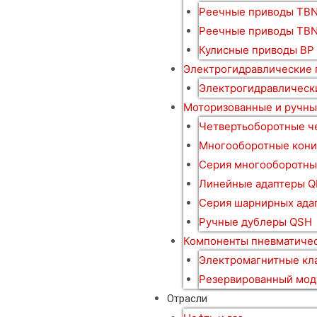
Реечные приводы TBN
Реечные приводы TB
Кулисные приводы BP
Электрогидравлические
Электрогидравлическ
Моторизованные и ручны
Четвертьоборотные ч
Многооборотные кони
Серия многооборотны
Линейные адаптеры Q
Серия шарнирных ада
Ручные дублеры QSH
Компоненты пневматичес
Электромагнитные кл
Резервированный мод
Отрасли