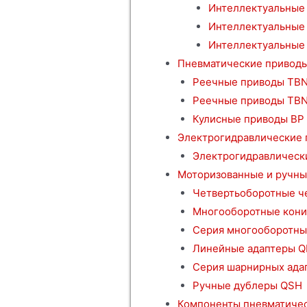
Интеллектуальные 
Интеллектуальные
Интеллектуальные 
Пневматические привод
Реечные приводы TBN
Реечные приводы TB
Кулисные приводы BP
Электрогидравлические
Электрогидравлическ
Моторизованные и ручны
Четвертьоборотные ч
Многооборотные кони
Серия многооборотны
Линейные адаптеры Q
Серия шарнирных ада
Ручные дублеры QSH
Компоненты пневматичес