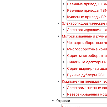
Реечные приводы TBN
Реечные приводы TB
Кулисные приводы BP
Электрогидравлические
Электрогидравлическ
Моторизованные и ручны
Четвертьоборотные ч
Многооборотные кони
Серия многооборотны
Линейные адаптеры Q
Серия шарнирных ада
Ручные дублеры QSH
Компоненты пневматичес
Электромагнитные кл
Резервированный мод
Отрасли