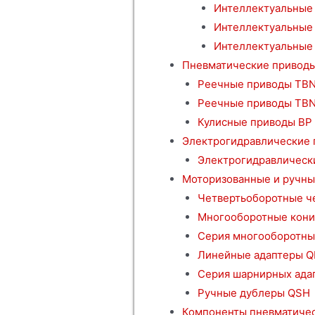
Интеллектуальные 
Интеллектуальные
Интеллектуальные 
Пневматические привод
Реечные приводы TBN
Реечные приводы TB
Кулисные приводы BP
Электрогидравлические
Электрогидравлическ
Моторизованные и ручны
Четвертьоборотные ч
Многооборотные кони
Серия многооборотны
Линейные адаптеры Q
Серия шарнирных ада
Ручные дублеры QSH
Компоненты пневматичес