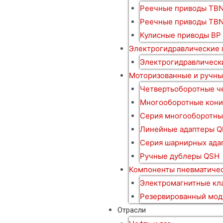
Реечные приводы TBN
Реечные приводы TB
Кулисные приводы BP
Электрогидравлические
Электрогидравлическ
Моторизованные и ручны
Четвертьоборотные ч
Многооборотные кони
Серия многооборотны
Линейные адаптеры Q
Серия шарнирных ада
Ручные дублеры QSH
Компоненты пневматичес
Электромагнитные кл
Резервированный мод
Отрасли