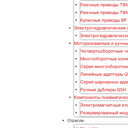
Реечные приводы TBN
Реечные приводы TB
Кулисные приводы BP
Электрогидравлические
Электрогидравлическ
Моторизованные и ручны
Четвертьоборотные ч
Многооборотные кони
Серия многооборотны
Линейные адаптеры Q
Серия шарнирных ада
Ручные дублеры QSH
Компоненты пневматичес
Электромагнитные кл
Резервированный мод
Отрасли