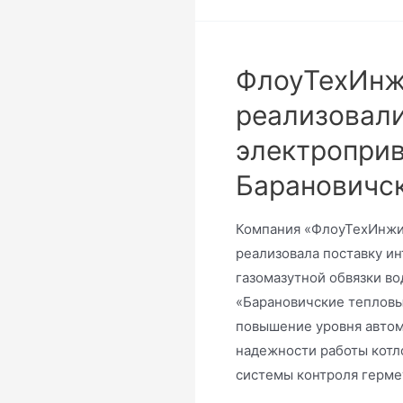
ФлоуТехИнж
реализовали
электропри
Барановичс
Компания «ФлоуТехИнжи
реализовала поставку и
газомазутной обвязки в
«Барановичские тепловы
повышение уровня автом
надежности работы котл
системы контроля герме