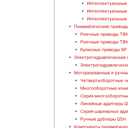
Интеллектуальные 
Интеллектуальные
Интеллектуальные 
Пневматические привод
Реечные приводы TBN
Реечные приводы TB
Кулисные приводы BP
Электрогидравлические
Электрогидравлическ
Моторизованные и ручны
Четвертьоборотные ч
Многооборотные кони
Серия многооборотны
Линейные адаптеры Q
Серия шарнирных ада
Ручные дублеры QSH
Компоненты пневматичес