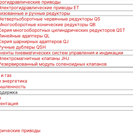
рогидравлические приводы
Электрогидравлические приводы ET
изованные и ручные редукторы
Четвертьоборотные червячные редукторы QS
Многооборотные конические редукторы QB
Серия многооборотных цилиндрических редукторов QST
Линейные адаптеры QL
Серия шарнирных адаптеров QJ
Ручные дублеры QSH
ненты пневматических систем управления и индикации
Электромагнитные клапаны JHJ
Резервированный модуль соленоидных клапанов
 и газ
и энергетика
ышленность
оддержка
и
ентация
рические приводы