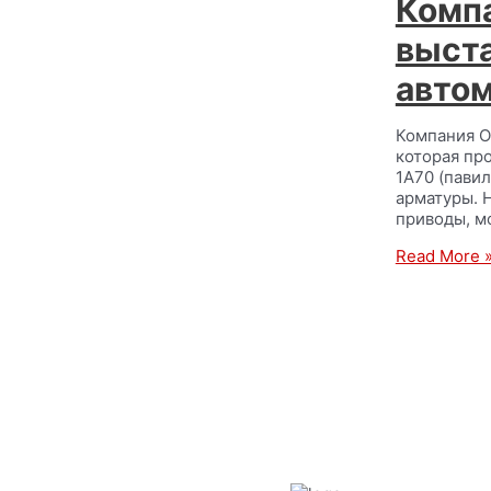
Комп
выст
авто
Компания О
которая про
1А70 (пави
арматуры. 
приводы, м
Read More 