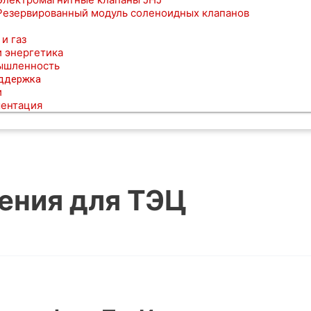
Резервированный модуль соленоидных клапанов
 и газ
и энергетика
ышленность
оддержка
и
ентация
ения для ТЭЦ