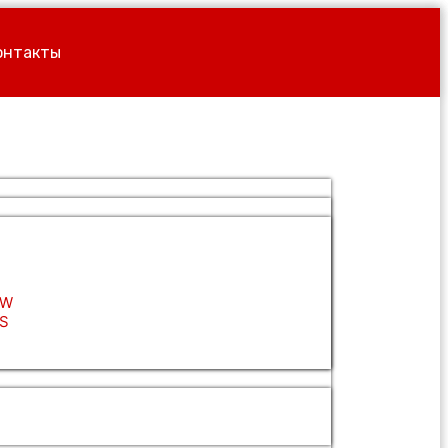
онтакты
QW
QS