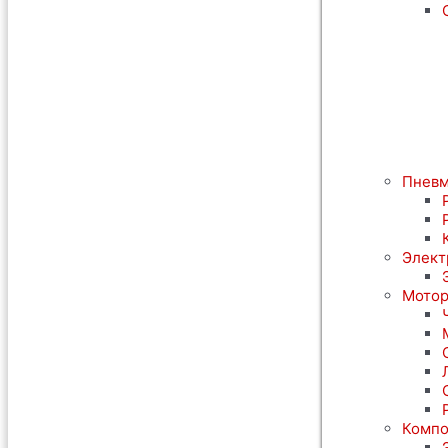
Пневм
Элект
Мотор
Компо