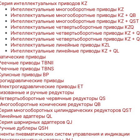
Серия интеллектуальных приводов KZ
Интеллектуальные многооборотные приводы KZ
Интеллектуальные многооборотные приводы KZ + QB
Интеллектуальные многооборотные приводы KZ + QST
Интеллектуальные четвертьоборотные приводы KZQ
Интеллектуальные четвертьоборотные приводы KZ + 
Интеллектуальные четвертьоборотные приводы KZ + 
Интеллектуальные линейные приводы KZL
Интеллектуальные линейные приводы KZ + QL
атические приводы
Реечные приводы TBNII
Реечные приводы TBNS
Кулисные приводы BP
рогидравлические приводы
Электрогидравлические приводы ET
изованные и ручные редукторы
Четвертьоборотные червячные редукторы QS
Многооборотные конические редукторы QB
Серия многооборотных цилиндрических редукторов QST
Линейные адаптеры QL
Серия шарнирных адаптеров QJ
Ручные дублеры QSH
ненты пневматических систем управления и индикации
Электромагнитные клапаны JHJ