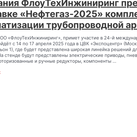
ания ФлоуТехИнжиниринг пре
авке «Нефтегаз-2025» компл
матизации трубопроводной а
ОО «ФлоуТехИнжиниринг», примет участие в 24-й междунар
йдёт с 14 по 17 апреля 2025 года в ЦВК «Экспоцентр» (Мос
льон 1), где будет представлена широкая линейка решений 
На стенде будут представлены электрические приводы, пне
оторизованные и ручные редукторы, компоненты …
»