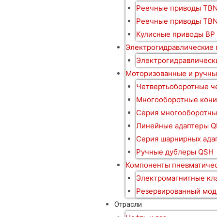
Реечные приводы TBN
Реечные приводы TB
Кулисные приводы BP
Электрогидравлические
Электрогидравлическ
Моторизованные и ручны
Четвертьоборотные ч
Многооборотные кони
Серия многооборотны
Линейные адаптеры Q
Серия шарнирных ада
Ручные дублеры QSH
Компоненты пневматичес
Электромагнитные кл
Резервированный мод
Отрасли